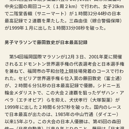
中央公園の周回コース（１周２km）で行われ、女子20km
で二階堂香織（サニーマート）が１時間32分44秒の日本
最高記録で２連覇を果たした。三森由佳（綜合警備保障）
が1999年１月に出した１時間33分08秒を破った。
男子マラソンで藤田敦史が日本最高記録
第54回福岡国際マラソンが12月３日、2001年夏に開催
されるエドモントン世界選手権の代表選考会と日本選手権
を兼ねて、福岡市の平和台陸上競技場発着のコースで行わ
れた。セビリア世界選手権６位入賞の藤田敦史（富士通）
が、２時間６分51秒の日本最高記録で優勝。シドニー五
輪金メダリストで、この大会２連覇を狙ったゲザハン・ア
ベラ（エチオピア）らを抑え、犬伏孝行（大塚製薬）が
1999年に出した２時間６分57秒を破った。国内のレース
で日本最高が出たのは、1985年の中山竹通（ダイエー）
以来15年ぶり。この大会の日本人優勝は、第45回の森田
修一（日産自動車）以来９年ぶりのこと。藤田は「日本選