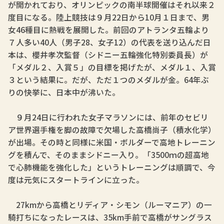
が開かれており、オリンピックの南半球開催はそれ以来２
度目になる。陸上競技は９月22日から10月１日まで、男
女46種目に熱戦を展開した。前回のアトランタ五輪より
７人多い40人（男子28、女子12）の代表を送り込んだ日
本は、櫻井孝次監督（シドニー五輪強化特別委員長）が
「メダル２、入賞５」の目標を掲げたが、メダル１、入賞
３という結果に。だが、ただ１つのメダルが金。64年ぶ
りの快挙に、日本中が沸いた。
９月24日に行われた女子マラソンには、前年のセビリ
ア世界選手権を脚の故障で欠場した高橋尚子（積水化学）
が出場。その時と同様に米国・ボルダーで高地トレーニン
グを積んで、そのままシドニー入り。「3500ｍの超高地
で心肺機能を強化した」というトレーニングは順調で、今
度は元気にスタートラインに立った。
27kmから高橋とリディア・シモン（ルーマニア）の一
騎打ちになったレースは、35km手前で高橋がサングラス