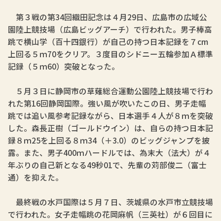
第３戦の第34回織田記念は４月29日、広島市の広域公
園陸上競技場（広島ビッグアーチ）で行われた。男子棒高
跳で横山学（百十四銀行）が自己の持つ日本記録を７cm
上回る５ｍ70をクリア。３度目のシドニー五輪参加Ａ標準
記録（５ｍ60）突破となった。
５月３日に静岡市の草薙総合運動公園陸上競技場で行わ
れた第16回静岡国際。強い風が吹いたこの日、男子走幅
跳では追い風参考記録ながら、日本選手４人が８ｍを突破
した。森長正樹（ゴールドウイン）は、自らの持つ日本記
録８ｍ25を上回る８ｍ34（＋3.0）のビッグジャンプを披
露。また、男子400ｍハードルでは、為末大（法大）が４
年ぶりの自己新となる49秒01で、先輩の苅部俊二（富士
通）を抑えた。
最終戦の水戸国際は５月７日、茨城県の水戸市立競技場
で行われた。女子走幅跳の花岡麻帆（三英社）が６回目に