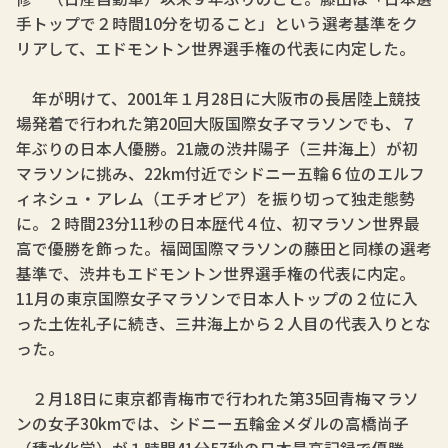
手トップで２時間10分を切ること」という選考基準をク
リアして、エドモントン世界選手権の代表に内定した。
年が明けて、2001年１月28日に大阪市の長居陸上競技
場発着で行われた第20回大阪国際女子マラソンでも、７
年ぶりの日本人優勝。21歳の渋井陽子（三井海上）が初
マラソンに挑み、22km付近でシドニー五輪６位のエルフ
ィネシュ・アレム（エチオピア）を振り切って独走態勢
に。２時間23分11秒の日本歴代４位、初マラソン世界最
高で優勝を飾った。福岡国際マラソンの藤田と同様の選考
基準で、渋井もエドモントン世界選手権の代表に内定。
11月の東京国際女子マラソンで日本人トップの２位に入
った土佐礼子に続き、三井海上から２人目の代表入りとな
った。
２月18日に東京都青梅市で行われた第35回青梅マラソ
ンの女子30kmでは、シドニー五輪金メダルの高橋尚子