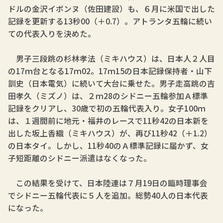
ドルの金沢イボンヌ（佐田建設）も、６月に米国で出した
記録を更新する13秒00（＋0.7）。アトランタ五輪に続い
ての代表入りを決めた。
男子三段跳の杉林孝法（ミキハウス）は、日本人２人目
の17ｍ台となる17ｍ02。17ｍ15の日本記録保持者・山下
訓史（日本電気）に続いて大台に乗せた。男子走高跳の吉
田孝久（ミズノ）は、２ｍ28のシドニー五輪参加Ａ標準
記録をクリアし、30歳で初の五輪代表入り。女子100ｍ
は、１週間前に地元・福井のレースで11秒42の日本新を
出した坂上香織（ミキハウス）が、再び11秒42（＋1.2）
の日本タイ。しかし、11秒40のＡ標準記録に届かず、女
子短距離のシドニー派遣はなくなった。
この結果を受けて、日本陸連は７月19日の臨時理事会
でシドニー五輪代表に５人を追加。総勢40人の日本代表
になった。