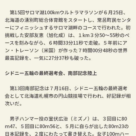
第15回サロマ湖100kmウルトラマラソンが６月25日、
北海道の湧別町総合体育館をスタートし、常呂町民センタ
ーにフィニッシュするサロマ湖畔のコースで行われた。初
挑戦した安部友恵（旭化成）は、１km３分50～55秒のペ
ースを刻みながら、６時間33分11秒で走破。５年前にア
ン・トレーソン（米国）が作った７時間00分48秒の世界
最高記録を、一気に27分37秒も破った。
シドニー五輪の最終選考会、南部記念陸上
第13回南部記念は７月16日、シドニー五輪の最終選考
会として北海道札幌市の円山競技場で行われ、好記録が相
次いだ。
男子ハンマー投の室伏広治（ミズノ）は、３回目に80
ｍ47、５回目に80ｍ56と、５月に自らが出した80ｍ23の
日本記録を、２度にわたって書き替えた。女子100ｍハー