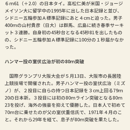
６ｍ61（＋2.0）の日本タイ。高松仁美が米国・ジョージ
メイソン大に留学中の1995年に出した日本記録と並び、
シドニー五輪参加Ａ標準記録にあと４cmと迫った。男子
400ｍの山村貴彦（日大）は群馬、広島に続き春季サーキ
ット３連勝。自身初の45秒台となる45秒81を出したもの
の、シドニー五輪参加Ａ標準記録に100分の１秒届かなか
った。
ハンマー投の室伏広治が初の80ｍ突破
国際グランプリ大阪大会が５月13日、大阪市の長居陸
上競技場で開催された。男子ハンマー投の室伏広治（ミズ
ノ）が、２投目に自らの持つ日本記録を３cm上回る79ｍ
20の日本新。３投目には初の80ｍライン突破となる80ｍ
23を投げ、海外の強豪を抑えて優勝した。日本人で初めて
70ｍ台に乗せたのが父の室伏重信氏で、1971年４月のこ
と。それから29年を経て、息子が80ｍ突破を果たした。