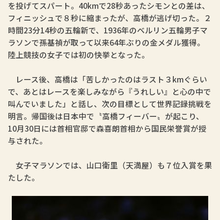
を投げてスパート。40kmで28秒あったシモンとの差は、
フィニッシュで８秒に縮まったが、高橋が逃げ切った。２
時間23分14秒の五輪新で、1936年のベルリン五輪男子マ
ラソンで孫基禎が取って以来64年ぶりの金メダル獲得。
陸上競技の女子では初の快挙となった。
レース後、高橋は「苦しかったのはラスト３kmぐらい
で、あとはレースを楽しみながら『うれしい』と心の中で
叫んでいました」と話し、次の目標として世界記録挑戦を
明言。帰国後は日本中で〝高橋フィーバー〟が起こり、
10月30日には首相官邸で森喜朗首相から国民栄誉賞が授
与された。
女子マラソンでは、山口衛里（天満屋）も７位入賞を果
たした。