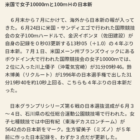
米国で女子10000ｍと100ｍＨの日本新
６月末から７月にかけて、海外から日本新の報が入って
きた。６月24日に米国・サンディエゴで行われた国際競技
会の女子100ｍハードルで、金沢イボンヌ（佐田建設）が
自身の記録を０秒03更新する13秒05（＋1.0）の４年ぶり
日本新。７月１日、米国メーン州ブランズウィックにある
ボウドイン大で行われた国際競技会の女子10000ｍでは、
２位に入った川上優子（沖電気宮崎）が31分09秒46。鈴
木博美（リクルート）が1996年の日本選手権で出した31
分19秒40を約10秒上回る、こちらも４年ぶりの日本新だ
った。
日本グランプリシリーズ第６戦の日本選抜混成が６月３
～４日、石川県の松任総合運動公園競技場で行われた。女
子七種競技では中田有紀（東海デカスロンチーム）が
5642点の日本新をマーク。生方留美子（ミズノ）が５年
前に作った日本記録を、わずか３点だが更新した。