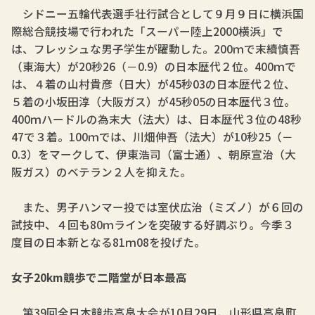
シドニー五輪代表選手壮行試合として９月９日に横浜国
際総合競技場で行われた「スーパー陸上2000横浜」で
は、フレッシュな男子学生が躍動した。200ｍで末續慎吾
（東海大）が20秒26（－0.9）の日本歴代２位。400ｍで
は、４着の山村貴彦（日大）が45秒03の日本歴代２位、
５着の小坂田淳（大阪ガス）が45秒05の日本歴代３位。
400ｍハードルの為末大（法大）は、日本歴代３位の48秒
47で３着。100ｍでは、川畑伸吾（法大）が10秒25（－
0.3）をマークして、伊東浩司（富士通）、朝原宣治（大
阪ガス）のベテラン２人を抑えた。
また、男子ハンマー投では室伏広治（ミズノ）が６回の
試技中、４回も80ｍラインを突破する好調ぶり。今季３
度目の日本新となる81ｍ08を投げた。
女子20km競歩で二階堂が日本最高
第39回全日本競歩高畠大会が10月29日、山形県高畠町