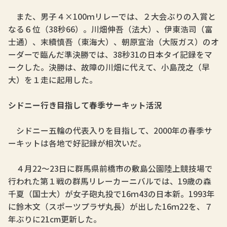
また、男子４×100ｍリレーでは、２大会ぶりの入賞と
なる６位（38秒66）。川畑伸吾（法大）、伊東浩司（富
士通）、末續慎吾（東海大）、朝原宣治（大阪ガス）のオ
ーダーで臨んだ準決勝では、38秒31の日本タイ記録をマ
ークした。決勝は、故障の川畑に代えて、小島茂之（早
大）を１走に起用した。
シドニー行き目指して春季サーキット活況
シドニー五輪の代表入りを目指して、2000年の春季サ
ーキットは各地で好記録が相次いだ。
４月22～23日に群馬県前橋市の敷島公園陸上競技場で
行われた第１戦の群馬リレーカーニバルでは、19歳の森
千夏（国士大）が女子砲丸投で16ｍ43の日本新。1993年
に鈴木文（スポーツプラザ丸長）が出した16ｍ22を、７
年ぶりに21cm更新した。