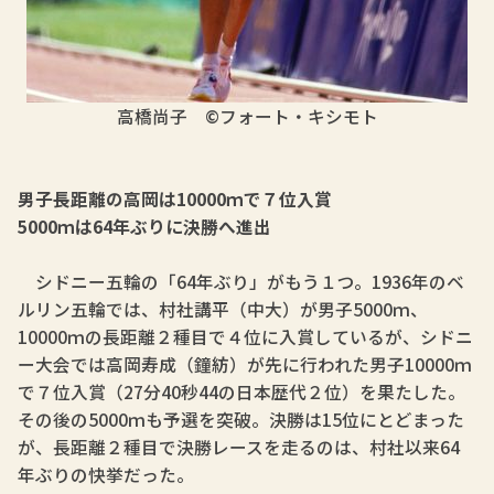
高橋尚子 ©フォート・キシモト
男子長距離の高岡は10000ｍで７位入賞
5000ｍは64年ぶりに決勝へ進出
シドニー五輪の「64年ぶり」がもう１つ。1936年のベ
ルリン五輪では、村社講平（中大）が男子5000ｍ、
10000ｍの長距離２種目で４位に入賞しているが、シドニ
ー大会では高岡寿成（鐘紡）が先に行われた男子10000ｍ
で７位入賞（27分40秒44の日本歴代２位）を果たした。
その後の5000ｍも予選を突破。決勝は15位にとどまった
が、長距離２種目で決勝レースを走るのは、村社以来64
年ぶりの快挙だった。