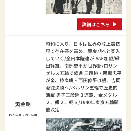
詳細はこちら
昭和に入り、日本は世界の陸上競技
界で存在感を高め、黄金期へと突入
していく/全日本陸連がIAAF加盟/織
田幹雄、南部忠平が世界新/ロサン
ゼルス五輪で躍進 三段跳・南部忠平
が金、棒高跳・西田修平は銀、吉岡
隆徳決勝へ/ベルリン五輪で歴史的
活躍 男子三段跳３連覇、金メダル
２、銀２、銅３/1940年東京五輪開
黄金期
催決定
1927年度～1936年度