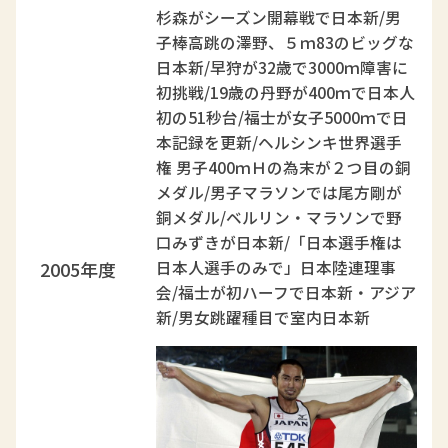
杉森がシーズン開幕戦で日本新/男
子棒高跳の澤野、５ｍ83のビッグな
日本新/早狩が32歳で3000ｍ障害に
初挑戦/19歳の丹野が400ｍで日本人
初の51秒台/福士が女子5000ｍで日
本記録を更新/ヘルシンキ世界選手
権 男子400ｍＨの為末が２つ目の銅
メダル/男子マラソンでは尾方剛が
銅メダル/ベルリン・マラソンで野
口みずきが日本新/「日本選手権は
2005年度
日本人選手のみで」日本陸連理事
会/福士が初ハーフで日本新・アジア
新/男女跳躍種目で室内日本新