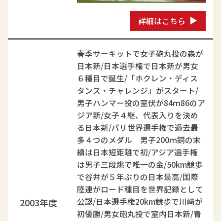
詳細はこちら
春季サーキットで女子砲丸投の森が
日本新/日本選手権で日本新が男女
６種目で誕生/「ホクレン・ディス
タンス・チャレンジ」がスタート/
男子ハンマー投の室伏が84ｍ86のア
ジア新/女子４継、代表入りを決め
る日本新/パリ世界選手権で過去最
多４つのメダル 男子200ｍ銅の末
續は日本短距離で初/アジア選手権
は男子三段跳で唯一の金/50km競歩
で谷井が５年ぶりの日本最高/国際
陸連がロード種目を世界記録として
2003年度
公認/日本選手権20km競歩で川﨑が
初優勝/男女砲丸投で室内日本新/青