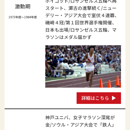
ボイコット/ロサンゼルス五輪へ再
激動期
スタート、瀬古の進撃続く/ニュー
デリー・アジア大会で室伏４連覇、
1973年度～1984年度
磯崎４冠/第１回世界選手権開催、
日本も出場/ロサンゼルス五輪、マ
ラソンはメダル届かず
詳細はこちら
神戸ユニバ、女子マラソン深尾が
金/ソウル・アジア大会で「鉄人」