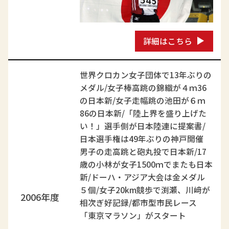
詳細はこちら
世界クロカン女子団体で13年ぶりの
メダル/女子棒高跳の錦織が４ｍ36
の日本新/女子走幅跳の池田が６ｍ
86の日本新/「陸上界を盛り上げた
い！」選手側が日本陸連に提案書/
日本選手権は49年ぶりの神戸開催
男子の走高跳と砲丸投で日本新/17
歳の小林が女子1500ｍでまたも日本
新/ドーハ・アジア大会は金メダル
５個/女子20km競歩で渕瀬、川﨑が
2006年度
相次ぎ好記録/都市型市民レース
「東京マラソン」がスタート