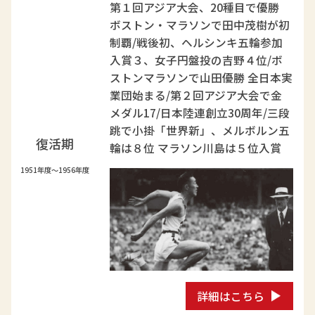
第１回アジア大会、20種目で優勝
ボストン・マラソンで田中茂樹が初
制覇/戦後初、ヘルシンキ五輪参加
入賞３、女子円盤投の吉野４位/ボ
ストンマラソンで山田優勝 全日本実
業団始まる/第２回アジア大会で金
メダル17/日本陸連創立30周年/三段
跳で小掛「世界新」、メルボルン五
復活期
輪は８位 マラソン川島は５位入賞
1951年度～1956年度
詳細はこちら