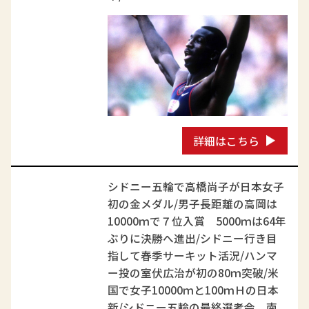
詳細はこちら
シドニー五輪で高橋尚子が日本女子
初の金メダル/男子長距離の高岡は
10000ｍで７位入賞 5000ｍは64年
ぶりに決勝へ進出/シドニー行き目
指して春季サーキット活況/ハンマ
ー投の室伏広治が初の80ｍ突破/米
国で女子10000ｍと100ｍＨの日本
新/シドニー五輪の最終選考会、南