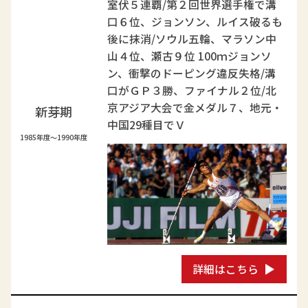
室伏５連覇/第２回世界選手権で溝
口６位、ジョンソン、ルイス破るも
後に抹消/ソウル五輪、マラソン中
山４位、瀬古９位 100ｍジョンソ
ン、衝撃のドーピング違反失格/溝
口がＧＰ３勝、ファイナル２位/北
京アジア大会で金メダル７、地元・
新芽期
中国29種目でＶ
1985年度～1990年度
詳細はこちら