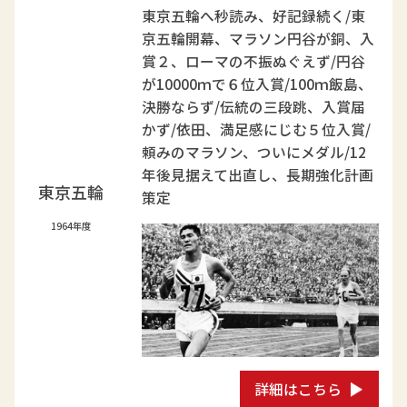
東京五輪へ秒読み、好記録続く/東
京五輪開幕、マラソン円谷が銅、入
賞２、ローマの不振ぬぐえず/円谷
が10000ｍで６位入賞/100ｍ飯島、
決勝ならず/伝統の三段跳、入賞届
かず/依田、満足感にじむ５位入賞/
頼みのマラソン、ついにメダル/12
年後見据えて出直し、長期強化計画
東京五輪
策定
1964年度
詳細はこちら