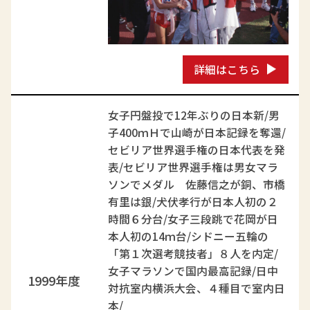
詳細はこちら
女子円盤投で12年ぶりの日本新/男
子400ｍＨで山崎が日本記録を奪還/
セビリア世界選手権の日本代表を発
表/セビリア世界選手権は男女マラ
ソンでメダル 佐藤信之が銅、市橋
有里は銀/犬伏孝行が日本人初の２
時間６分台/女子三段跳で花岡が日
本人初の14ｍ台/シドニー五輪の
「第１次選考競技者」８人を内定/
女子マラソンで国内最高記録/日中
1999年度
対抗室内横浜大会、４種目で室内日
本/