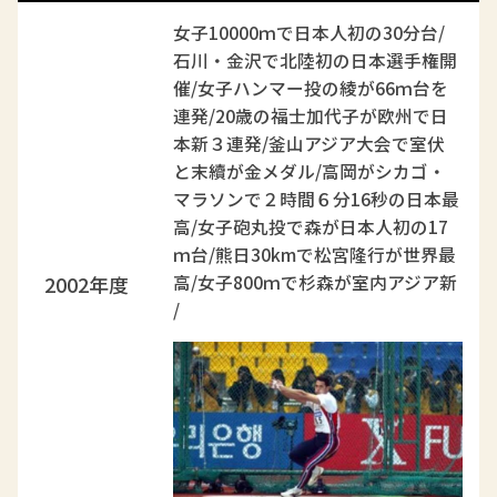
女子10000ｍで日本人初の30分台/
石川・金沢で北陸初の日本選手権開
催/女子ハンマー投の綾が66ｍ台を
連発/20歳の福士加代子が欧州で日
本新３連発/釜山アジア大会で室伏
と末續が金メダル/高岡がシカゴ・
マラソンで２時間６分16秒の日本最
高/女子砲丸投で森が日本人初の17
ｍ台/熊日30kmで松宮隆行が世界最
2002年度
高/女子800ｍで杉森が室内アジア新
/