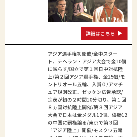
詳細はこちら
アジア選手権初開催/全中スター
ト、テヘラン・アジア大会で金10個
に減らす/国立で第１回日中対抗陸
上/第２回アジア選手権、金15個/モ
ントリオール五輪、入賞０/アマチ
ュア規則改正、ゼッケン広告承認/
宗茂が初の２時間10分切り、第１回
８ヵ国対抗陸上開催/第８回アジア
大会で日本は金メダル10個、優勝12
の中国に覇権譲る/東京で第３回
「アジア陸上」開催/モスクワ五輪