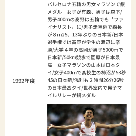
バルセロナ五輪の男女マラソンで銀
メダル 女子が有森、男子は森下/
男子400ｍの髙野は五輪でも〝ファ
イナリスト〟に/男子走幅跳で森長
が８ｍ25、13年ぶりの日本新/日本
選手権では髙野が学生の渡辺に辛
勝/大学４年の高岡が男子5000ｍで
日本新/50km競歩で園原が日本最
高 女子マラソンの山本は日本タ
イ/女子400ｍで高校生の柿沼が53秒
1992年度
45の日本新/浅利も２時間26分26秒
の日本最高タイ/世界室内で男子マ
イルリレーが銅メダル