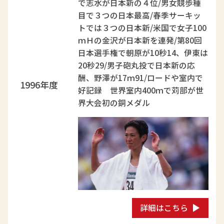
で志水が日本新の４位/男女競歩種
目で３つの日本最高/春季サーキッ
トでは３つの日本新/米国で女子100
ｍＨの金沢が日本新を連発/第80回
日本選手権で朝原が10秒14、伊東は
20秒29/男子砲丸投で日本新の応
酬、野澤が17ｍ91/ロードや室内で
1996年度
好記録 世界室内400ｍで苅部が世
界大会初の銅メダル
詳細はこちら