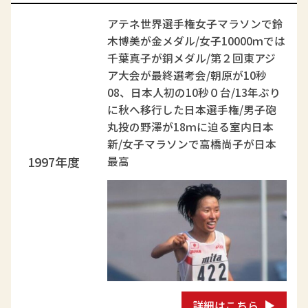
アテネ世界選手権女子マラソンで鈴
木博美が金メダル/女子10000ｍでは
千葉真子が銅メダル/第２回東アジ
ア大会が最終選考会/朝原が10秒
08、日本人初の10秒０台/13年ぶり
に秋へ移行した日本選手権/男子砲
丸投の野澤が18ｍに迫る室内日本
新/女子マラソンで高橋尚子が日本
1997年度
最高
詳細はこちら