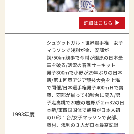
詳細はこちら
シュツットガルト世界選手権 女子
マラソンで浅利が金、安部が
銅/50km競歩で今村が園原の日本最
高を破る/活況の春季サーキット
男子800ｍで小野が29年ぶりの日本
新/第１回東アジア競技大会を上海
で開催/日本選手権男子400ｍＨで齋
藤、苅部が揃って48秒台に突入/男
子走高跳で20歳の君野が２ｍ32の日
本新/東四国国体で朝原が日本人初
1993年度
の10秒１台/女子マラソンで安部、
藤村、浅利の３人が日本最高記録