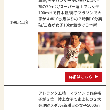
新設/男子ハンマー投の室伏広治が
初の70ｍ台/スーパー陸上では女子
100ｍＨで日本新/男子マラソンで大
家が４年10ヵ月ぶりの２時間10分突
1995年度
破/三森が女子10km競歩で日本新
詳細はこちら
アトランタ五輪 マラソンで有森裕
子が３位 陸上女子で史上初の２大
会連続メダル/新種目の女子5000ｍ