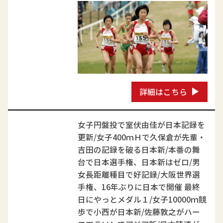
詳細はこちら
女子円盤投で室伏由佳が日本記録を
更新/女子400ｍＨで久保倉が先輩・
吉田の記録を破る日本新/本番の舞
台で日本選手権、日本新はゼロ/男
女長距離種目で好記録/大阪世界選
手権、16年ぶりに日本で開催 最終
日にやっとメダル１/女子10000ｍ競
歩で小西が日本新/佐藤敦之がハー