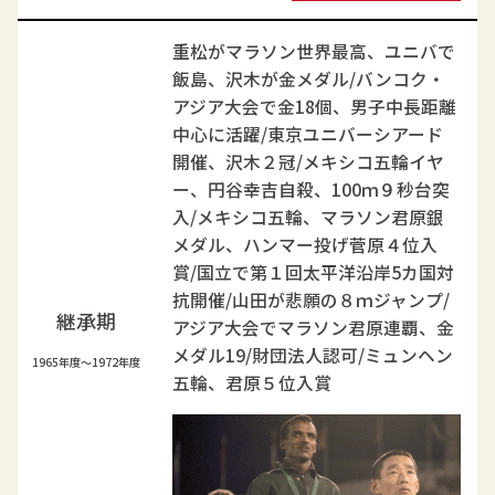
重松がマラソン世界最高、ユニバで
飯島、沢木が金メダル/バンコク・
アジア大会で金18個、男子中長距離
中心に活躍/東京ユニバーシアード
開催、沢木２冠/メキシコ五輪イヤ
ー、円谷幸吉自殺、100ｍ９秒台突
入/メキシコ五輪、マラソン君原銀
メダル、ハンマー投げ菅原４位入
賞/国立で第１回太平洋沿岸5カ国対
抗開催/山田が悲願の８ｍジャンプ/
継承期
アジア大会でマラソン君原連覇、金
メダル19/財団法人認可/ミュンヘン
1965年度～1972年度
五輪、君原５位入賞