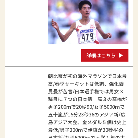
詳細はこちら
朝比奈が初の海外マラソンで日本最
高/春季サーキットは低調、強化委
員長が苦言/日本選手権では男女３
種目に７つの日本新 高３の高橋が
男子200ｍで20秒90/女子5000ｍで
五十嵐が15分23秒36のアジア新/広
島アジア大会、金メダル５個は史上
最低/男子200ｍで伊東が20秒44の
日本新/女子5000ｍで大学１年の木