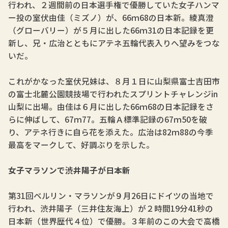
行われ、２週間前の日本選手権で優勝していた女子ハンマ
ー投の室伏由佳（ミズノ）が、66ｍ68の日本新。綾真澄
（グローバリー）が５月に出した66ｍ31の日本記録を更
新し、兄・広治とともにアテネ五輪代表入りへ望みをつな
いだ。
これがかなった室伏兄妹は、８月１日に山梨県富士吉田市
の富士北麓公園競技場で行われたスプリントチャレンジin
山梨に出場。由佳は６月に出した66ｍ68の日本記録をさ
らに伸ばして、67ｍ77。五輪Ａ標準記録の67ｍ50を破
り、アテネ行きに自ら花を添えた。広治は82ｍ88の今季
最高をマークして、好調ぶりを示した。
女子マラソンで渋井陽子が日本新
第31回ベルリン・マラソンが９月26日にドイツの当地で
行われ、渋井陽子（三井住友海上）が２時間19分41秒の
日本新（世界歴代４位）で優勝。３年前のこの大会で高橋