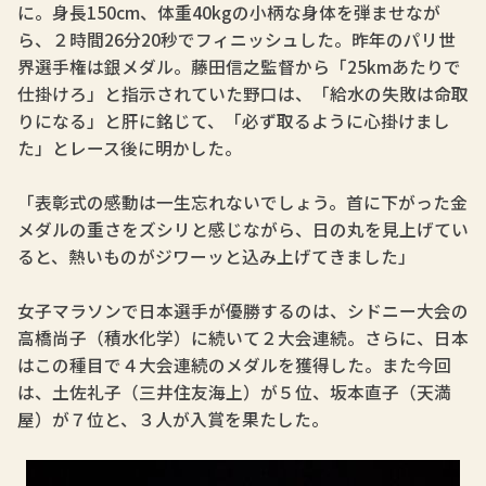
に。身長150cm、体重40kgの小柄な身体を弾ませなが
ら、２時間26分20秒でフィニッシュした。昨年のパリ世
界選手権は銀メダル。藤田信之監督から「25kmあたりで
仕掛けろ」と指示されていた野口は、「給水の失敗は命取
りになる」と肝に銘じて、「必ず取るように心掛けまし
た」とレース後に明かした。
「表彰式の感動は一生忘れないでしょう。首に下がった金
メダルの重さをズシリと感じながら、日の丸を見上げてい
ると、熱いものがジワーッと込み上げてきました」
女子マラソンで日本選手が優勝するのは、シドニー大会の
高橋尚子（積水化学）に続いて２大会連続。さらに、日本
はこの種目で４大会連続のメダルを獲得した。また今回
は、土佐礼子（三井住友海上）が５位、坂本直子（天満
屋）が７位と、３人が入賞を果たした。