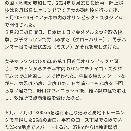
の国・地域が参加して、2024年８月23日に開幕。陸上競
技は８月18日にオリンピアで男女の砲丸投を行った後、
８月20～29日にアテネ市内のオリンピック・スタジアム
で開催された。
８月22日の日曜日、日本は１日で金メダル２つを取る快
挙。女子マラソンで野口みずき（グロ－バリー）、男子ハ
ンマー投では室伏広治（ミズノ）がそれを成し遂げた。
女子マラソンは1896年の第１回近代オリンピックと同
じ、マラトンからアテネ市内のパンアテナイコ・スタジ
アムまでの片道コースで行われた。午後６時のスタートな
がら、気温は35度、湿度31％。日が陰っても30度を下回
らない暑さで、野口はフィニッシュ後、軽い熱中症で嘔吐
し、救護所で点滴治療を受けたほど。
６月、７月は1300kmを超える走り込みと高地トレーニン
グで準備した26歳の野口。事前のコース下見で決めてい
た25km地点でスパートすると、27kmからは独走態勢