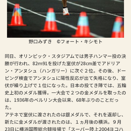
野口みずき ©フォート・キシモト
同日、オリンピック・スタジアムでは男子ハンマー投の決
勝が行われ、82ｍ91を投げた室伏が28cm差でアドリア
ン・アンヌシュ（ハンガリー）に次ぐ２位。その後、ドー
ピング検査でアンヌシュに陽性反応が出て失格になり、室
伏が繰り上げで１位になった。日本の投てき陣では、五輪
史上初のメダル獲得。一大会で２つの金メダルを取ったの
は、1936年のベルリン大会以来、68年ぶりのことだっ
た。
アテネで室伏に渡されたのは銀メダルで、それを返却し、
新たに金メダルが渡されたのは、１ヵ月後の横浜。９月
23日に横浜国際総合競技場で「スーパー陸上2004ヨコハ