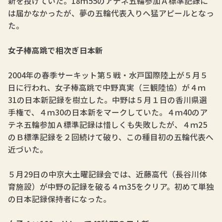
新を投げていた。18ｍ55のアテネ五輪参加Ａ標準記録に
は届かなかったが、夢の五輪代表入りへ猛アピールとなっ
た。
女子棒高跳で相次ぎ日本新
2004年の春季サーキット第５戦・水戸国際陸上が５月５
日に行われ、女子棒高跳で中野真実（三観陸協）が４ｍ
31の日本新記録を樹立した。中野は５月１日の香川県選
手権で、４ｍ30の日本新をマークしていた。４ｍ40のア
テネ五輪参加Ａ標準記録は惜しくも失敗したが、４ｍ25
のＢ標準記録を２回続けて破り、この種目初の五輪代表へ
近づいた。
５月29日の中京大土曜記録会では、近藤高代（長谷川体
育施設）が中野の記録を破る４ｍ35をクリア。初めて単独
の日本記録保持者になった。