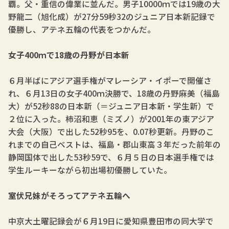
覇。父・重信の偉業に並んだ。男子10000ｍでは19歳の大
野龍二（旭化成）が27分59秒32のジュニア日本新記録で
優勝し、アテネ五輪の代表をつかんだ。
女子400ｍで18歳の丹野が日本新
６月半ばにアジア選手権がマレーシア・イポーで開催さ
れ、６月13日の女子400ｍ決勝で、18歳の丹野麻美（福島
大）が52秒88の日本新（＝ジュニア日本新・学生新）で
２位に入った。柿沼和恵（ミズノ）が2001年の東アジア
大会（大阪）で出した52秒95を、0.07秒更新。丹野のこ
れまでの自己ベストは、福島・郡山東高３年だった前年の
静岡国体で出した53秒59で、６月５日の日本選手権では
学生ルーキーながら初出場初優勝していた。
室伏兄妹がそろってアテネ五輪へ
中京大土曜記録会が６月19日に愛知県豊田市の同大学で