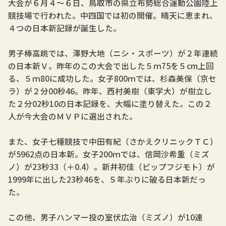
大会が６月４～６日、鳥取市の県立布勢総合運動公園陸上
競技場で行われた。中四国では初の開催。晴天に恵まれ、
４つの日本新記録が誕生した。
男子棒高跳では、澤野大地（ニシ・スポーツ）が２年連続
の日本新Ｖ。昨年のこの大会で出した５ｍ75を５cm上回
る、５ｍ80に成功した。女子800ｍでは、杉森美保（京セ
ラ）が２分00秒46。昨年、西村美樹（東学大）が樹立し
た２分02秒10の日本記録を、大幅に塗り替えた。この２
人が今大会のＭＶＰに選出された。
また、女子七種競技で中田有紀（さかえクリニックＴＣ）
が5962点の日本新。女子200ｍでは、信岡沙希重（ミズ
ノ）が23秒33（＋0.4）。新井初佳（ピップフジモト）が
1999年に出した23秒46を、５年ぶりに破る日本新だっ
た。
この他、男子ハンマー投の室伏広治（ミズノ）が10連