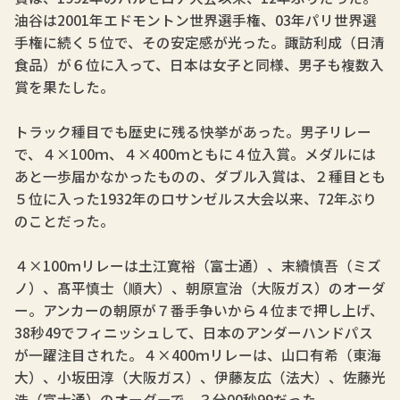
油谷は2001年エドモントン世界選手権、03年パリ世界選
手権に続く５位で、その安定感が光った。諏訪利成（日清
食品）が６位に入って、日本は女子と同様、男子も複数入
賞を果たした。
トラック種目でも歴史に残る快挙があった。男子リレー
で、４×100ｍ、４×400ｍともに４位入賞。メダルには
あと一歩届かなかったものの、ダブル入賞は、２種目とも
５位に入った1932年のロサンゼルス大会以来、72年ぶり
のことだった。
４×100ｍリレーは土江寛裕（富士通）、末續慎吾（ミズ
ノ）、髙平慎士（順大）、朝原宣治（大阪ガス）のオーダ
ー。アンカーの朝原が７番手争いから４位まで押し上げ、
38秒49でフィニッシュして、日本のアンダーハンドパス
が一躍注目された。４×400ｍリレーは、山口有希（東海
大）、小坂田淳（大阪ガス）、伊藤友広（法大）、佐藤光
浩（富士通）のオーダーで、３分00秒99だった。