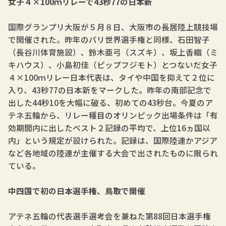
女子４×100ｍリレーで43秒77の日本新
国際グランプリ大阪が５月８日、大阪市の長居陸上競技場
で開催された。昨年のパリ世界選手権と同様、石田智子
（長谷川体育施設）、鈴木亜弓（スズキ）、坂上香織（ミ
キハウス）、小島初佳（ピップフジモト）とつないだ女子
４×100ｍリレー日本代表は、タイや中国を抑えて２位に
入り、43秒77の日本新をマークした。昨年の南部記念で
出した44秒10を大幅に破る、初めての43秒台。今夏のア
テネ五輪から、リレー種目のオリンピック出場条件は「有
効期間内に出したベスト２記録の平均で、上位16ヵ国以
内」という規定が設けられた。記録は、国際陸連かアジア
など各地域の陸連が主催する大会で出されたものに限られ
ている。
中四国で初の日本選手権、鳥取で開催
アテネ五輪の代表選手選考会を兼ねた第88回日本選手権