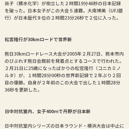
尚子（積水化学）が樹立した２時間19分46秒の日本記録
を破った。日本女子がこの大会５連覇。大南博美（UFJ銀
行）が日本歴代９位の２時間23分26秒で２位に入った。
松宮隆行が30kmロードで世界新
熊日30kmロードレース大会が2005年２月27日、熊本市内
のびぷれす熊日会館前を発着点とするコースで行われた。
２月21日に25歳になったばかりの松宮隆行（コニカミノ
ルタ）が、１時間28分00秒の世界新記録で２年ぶり２回
目の優勝。自身が２年前のこの大会で出した１時間28分
36秒を更新した。
日中対抗室内、女子400ｍで丹野が日本新
日中対抗室内シリーズの日本ラウンド・横浜大会は中止に