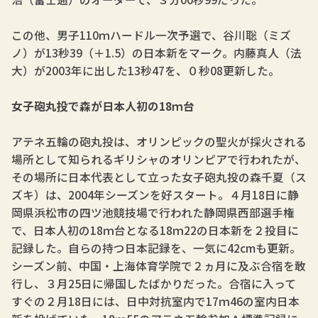
この他、男子110ｍハードル一次予選で、谷川聡（ミズ
ノ）が13秒39（＋1.5）の日本新をマーク。内藤真人（法
大）が2003年に出した13秒47を、０秒08更新した。
女子砲丸投で森が日本人初の18ｍ台
アテネ五輪の砲丸投は、オリンピックの聖火が採火される
場所として知られるギリシャのオリンピアで行われたが、
その場所に日本代表として立った女子砲丸投の森千夏（ス
ズキ）は、2004年シーズンを好スタート。４月18日に静
岡県浜松市の四ツ池競技場で行われた静岡県西部選手権
で、日本人初の18ｍ台となる18ｍ22の日本新を２投目に
記録した。自らの持つ日本記録を、一気に42cmも更新。
シーズン前、中国・上海体育学院で２ヵ月に及ぶ合宿を敢
行し、３月25日に帰国したばかりだった。合宿に入って
すぐの２月18日には、日中対抗室内で17ｍ46の室内日本