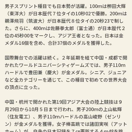
男子スプリント種目でも日本勢が活躍。100ｍは栁田大輝
（東洋大）が日本歴代７位タイの10秒02で優勝。200ｍは
鵜澤飛羽（筑波大）が日本歴代８位タイの20秒23で制し
た。さらに、400ｍは佐藤拳太郎（富士通）が日本歴代２
位の45秒00をマークし、アジア王者となった。日本は金
メダル16個を含め、合計37個のメダルを獲得した。
国際舞台での活躍は続く。２年延期を経て中国・成都で開
かれたワールドユニバーシティゲームズでは、男子110ｍ
ハードルで豊田兼（慶大）が金メダル。シニア、ジュニア
など全カテゴリーを通じて、この種目で初めての世界大会
の頂点に立った。
中国・杭州で開かれた第19回アジア大会の陸上競技は９
月29日から10月５日まで行われ、男子200ｍの上山紘輝
（住友電工）、男子110ｍハードルの高山峻野（ゼンリ
ン）が金メダルを獲得。女子棒高跳では諸田実咲（アット
ホーム）が、自身の日本記録を７㎝更新する４ｍ48を跳