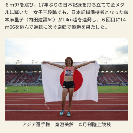
６ｍ97を跳び、17年ぶりの日本記録を打ち立てて金メダ
ルに輝いた。女子三段跳でも、日本記録保持者となった森
本麻里子（内田建設AC）が14ｍ超を連発し、６回目に14
ｍ06を跳んで逆転に次ぐ逆転で優勝を果たした。
アジア選手権 秦澄美鈴 ©月刊陸上競技