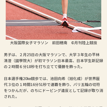
大阪国際女子マラソン 前田穂南 ©月刊陸上競技
男子は、２月25日の大阪マラソンで、大学３年生の平林
清澄（國學院大）が初マラソン日本最高、日本学生新記録
の２時間６分18秒を打ち立てて優勝を飾った。
日本選手権20㎞競歩では、池田向希（旭化成）が世界歴
代３位の１時間16分51秒で連覇を飾り、パリ五輪の切符
をつかんだが、のちにドーピング違反として記録が取り消
された。