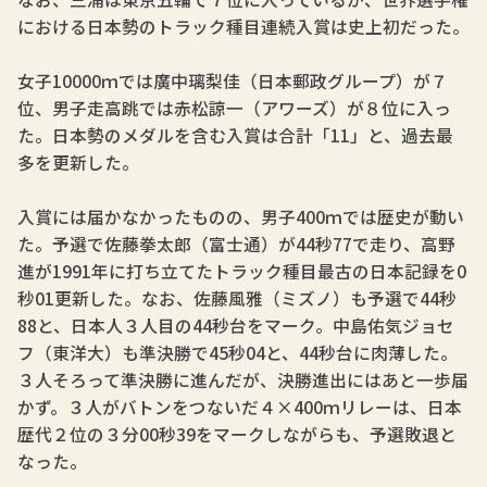
における日本勢のトラック種目連続入賞は史上初だった。
女子10000ｍでは廣中璃梨佳（日本郵政グループ）が７
位、男子走高跳では赤松諒一（アワーズ）が８位に入っ
た。日本勢のメダルを含む入賞は合計「11」と、過去最
多を更新した。
入賞には届かなかったものの、男子400ｍでは歴史が動い
た。予選で佐藤拳太郎（富士通）が44秒77で走り、高野
進が1991年に打ち立てたトラック種目最古の日本記録を0
秒01更新した。なお、佐藤風雅（ミズノ）も予選で44秒
88と、日本人３人目の44秒台をマーク。中島佑気ジョセ
フ（東洋大）も準決勝で45秒04と、44秒台に肉薄した。
３人そろって準決勝に進んだが、決勝進出にはあと一歩届
かず。３人がバトンをつないだ４×400ｍリレーは、日本
歴代２位の３分00秒39をマークしながらも、予選敗退と
なった。