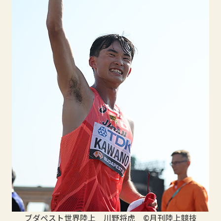
ブダペスト世界陸上 川野将虎
©月刊陸上競技