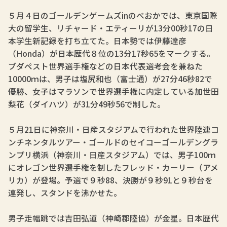
５月４日のゴールデンゲームズinのべおかでは、東京国際
大の留学生、リチャード・エティーリが13分00秒17の日
本学生新記録を打ち立てた。日本勢では伊藤達彦
（Honda）が日本歴代８位の13分17秒65をマークする。
ブダペスト世界選手権などの日本代表選考会を兼ねた
10000ｍは、男子は塩尻和也（富士通）が27分46秒82で
優勝、女子はマラソンで世界選手権に内定している加世田
梨花（ダイハツ）が31分49秒56で制した。
５月21日に神奈川・日産スタジアムで行われた世界陸連コ
ンチネンタルツアー・ゴールドのセイコーゴールデングラ
ンプリ横浜（神奈川・日産スタジアム）では、男子100ｍ
にオレゴン世界選手権を制したフレッド・カーリー（アメ
リカ）が登場。予選で９秒88、決勝が９秒91と９秒台を
連発し、スタンドを沸かせた。
男子走幅跳では吉田弘道（神崎郡陸協）が金星。日本歴代