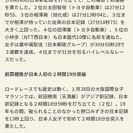
を果たした。２位の太田智樹（トヨタ自動車）は27分12
秒53、３位の相澤晃（旭化成）は27分13秒04と、３位ま
でが相澤が持っていた従来の日本記録（27分18秒75）を
大きく上回った。４位の田澤廉（トヨタ自動車）、５位の
小林歩（NTT西日本）も日本歴代10傑に名前を連ねた。
女子は廣中璃梨佳（日本郵政グループ）が30分55秒29で
３連覇を達成。４位までが31分を切るハイレベルなレー
スだった。
前田穂南が日本人初の２時間19分突破
ロードレースでも歴史は動く。１月28日の大阪国際女子
マラソンでは、前田穂南（天満屋）がアジア新記録、日本
新記録となる２時間18分59秒を打ち立てた（２位）。19
年もの間、破られることのなかった野口みずきの日本記録
を13秒上回り、日本人女子で初めて２時間18分台突入を
果たした。