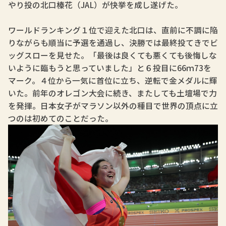
やり投の北口榛花（JAL）が快挙を成し遂げた。
ワールドランキング１位で迎えた北口は、直前に不調に陥
りながらも順当に予選を通過し、決勝では最終投てきでビ
ッグスローを見せた。「最後は良くても悪くても後悔しな
いように臨もうと思っていました」と６投目に66ｍ73を
マーク。４位から一気に首位に立ち、逆転で金メダルに輝
いた。前年のオレゴン大会に続き、またしても土壇場で力
を発揮。日本女子がマラソン以外の種目で世界の頂点に立
つのは初めてのことだった。