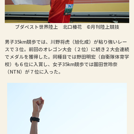
ブダペスト世界陸上 北口榛花 ©月刊陸上競技
男子35km競歩では、川野将虎（旭化成）が粘り強いレー
スで３位。前回のオレゴン大会（２位）に続き２大会連続
でメダルを獲得した。同種目では野田明宏（自衛隊体育学
校）も６位に入賞し、女子35km競歩では園田世玲奈
（NTN）が７位に入った。