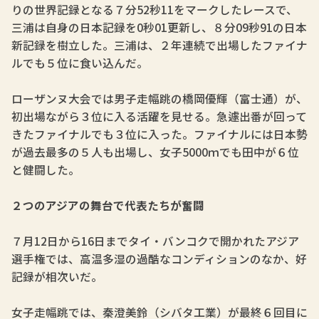
りの世界記録となる７分52秒11をマークしたレースで、
三浦は自身の日本記録を0秒01更新し、８分09秒91の日本
新記録を樹立した。三浦は、２年連続で出場したファイナ
ルでも５位に食い込んだ。
ローザンヌ大会では男子走幅跳の橋岡優輝（富士通）が、
初出場ながら３位に入る活躍を見せる。急遽出番が回って
きたファイナルでも３位に入った。ファイナルには日本勢
が過去最多の５人も出場し、女子5000ｍでも田中が６位
と健闘した。
２つのアジアの舞台で代表たちが奮闘
７月12日から16日までタイ・バンコクで開かれたアジア
選手権では、高温多湿の過酷なコンディションのなか、好
記録が相次いだ。
女子走幅跳では、秦澄美鈴（シバタ工業）が最終６回目に