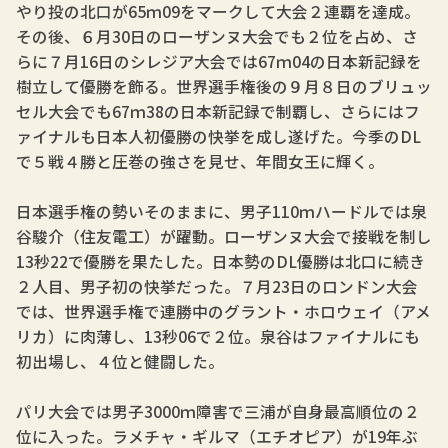
やり投の北口が65ｍ09をマークして大会２連覇を達成。
その後、６月30日のローザンヌ大会でも２位を占め、さ
らに７月16日のシレジア大会では67ｍ04の日本新記録を
樹立して優勝を飾る。世界選手権後の９月８日のブリュッ
セル大会でも67ｍ38の日本新記録で制覇し、さらにはフ
ァイナルも日本人初優勝の快挙を成し遂げた。今季のDL
で５戦４勝と圧巻の強さを見せ、年間女王に輝く。
日本選手権の勢いそのままに、男子110ｍハードルでは泉
谷駿介（住友電工）が躍動。ローザンヌ大会で接戦を制し
13秒22で優勝を果たした。日本勢のDL優勝は北口に続き
２人目、男子初の快挙だった。７月23日のロンドン大会
では、世界選手権で連勝中のグラント・ホロウェイ（アメ
リカ）に肉薄し、13秒06で２位。泉谷はファイナルにも
初出場し、４位と健闘した。
パリ大会では男子3000ｍ障害で三浦が自身最高順位の２
位に入った。ラメチャ・ギルマ（エチオピア）が19年ぶ