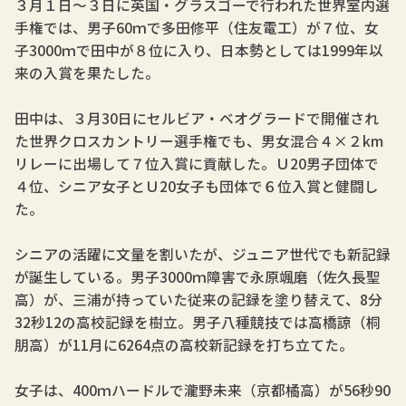
３月１日～３日に英国・グラスゴーで行われた世界室内選
手権では、男子60ｍで多田修平（住友電工）が７位、女
子3000ｍで田中が８位に入り、日本勢としては1999年以
来の入賞を果たした。
田中は、３月30日にセルビア・ベオグラードで開催され
た世界クロスカントリー選手権でも、男女混合４×２km
リレーに出場して７位入賞に貢献した。Ｕ20男子団体で
４位、シニア女子とＵ20女子も団体で６位入賞と健闘し
た。
シニアの活躍に文量を割いたが、ジュニア世代でも新記録
が誕生している。男子3000ｍ障害で永原颯磨（佐久長聖
高）が、三浦が持っていた従来の記録を塗り替えて、8分
32秒12の高校記録を樹立。男子八種競技では高橋諒（桐
朋高）が11月に6264点の高校新記録を打ち立てた。
女子は、400ｍハードルで瀧野未来（京都橘高）が56秒90