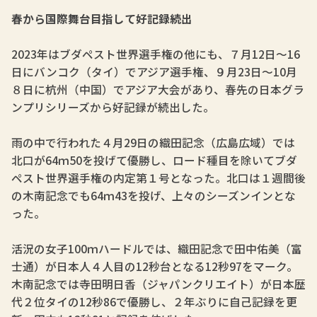
春から国際舞台目指して好記録続出
2023年はブダペスト世界選手権の他にも、７月12日～16
日にバンコク（タイ）でアジア選手権、９月23日～10月
８日に杭州（中国）でアジア大会があり、春先の日本グラ
ンプリシリーズから好記録が続出した。
雨の中で行われた４月29日の織田記念（広島広域）では
北口が64ｍ50を投げて優勝し、ロード種目を除いてブダ
ペスト世界選手権の内定第１号となった。北口は１週間後
の木南記念でも64ｍ43を投げ、上々のシーズンインとな
った。
活況の女子100ｍハードルでは、織田記念で田中佑美（富
士通）が日本人４人目の12秒台となる12秒97をマーク。
木南記念では寺田明日香（ジャパンクリエイト）が日本歴
代２位タイの12秒86で優勝し、２年ぶりに自己記録を更