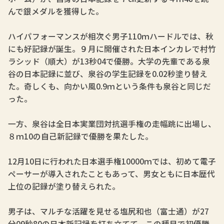
んで銀メダルを獲得した。
ハイパフォーマンスが相次ぐ男子110ｍハードルでは、秋
にも好記録が誕生。９月に開催された日本インカレで村竹
ラシッド（順大）が13秒04で優勝。大学の先輩である泉
谷の日本記録に並び、泉谷の学生記録を0.02秒塗り替え
た。奇しくも、向かい風0.9ｍという条件も泉谷と同じだ
った。
一方、泉谷は全日本実業団対抗選手権の走幅跳に出場し、
８ｍ10の自己新記録で優勝を果たした。
12月10日に行われた日本選手権10000ｍでは、初めて電子
ペーサーが導入されたこともあって、男女ともに日本歴代
上位の記録が塗り替えられた。
男子は、マルチな活躍を見せる塩尻和也（富士通）が27
分09秒80の日本新記録を打ち立てて、この種目で初優勝