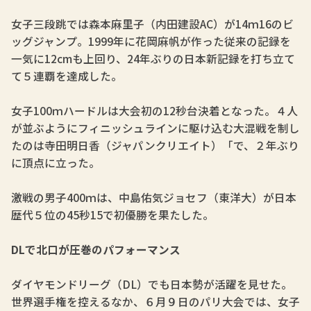
女子三段跳では森本麻里子（内田建設AC）が14ｍ16のビ
ッグジャンプ。1999年に花岡麻帆が作った従来の記録を
一気に12cmも上回り、24年ぶりの日本新記録を打ち立て
て５連覇を達成した。
女子100ｍハードルは大会初の12秒台決着となった。４人
が並ぶようにフィニッシュラインに駆け込む大混戦を制し
たのは寺田明日香（ジャパンクリエイト）「で、２年ぶり
に頂点に立った。
激戦の男子400ｍは、中島佑気ジョセフ（東洋大）が日本
歴代５位の45秒15で初優勝を果たした。
DLで北口が圧巻のパフォーマンス
ダイヤモンドリーグ（DL）でも日本勢が活躍を見せた。
世界選手権を控えるなか、６月９日のパリ大会では、女子