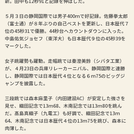
新。田中も12秒91と記録を伸ばした。
５月３日の静岡国際では男子400ｍで好記録。佐藤拳太郎
（富士通）が８年ぶりの自己ベストを更新し、日本歴代７
位の45秒31で優勝。44秒台へカウントダウンに入った。
中島佑気ジョセフ（東洋大）も日本歴代９位の45秒39を
マークした。
女子跳躍勢も躍動。走幅跳では秦澄美鈴（シバタ工業）
が、４月23日の兵庫リレーカーニバル、静岡国際と連勝
し、静岡国際では日本歴代４位となる６ｍ75のビッグジ
ャンプを披露した。
三段跳では森本麻里子（内田建設AC）が安定した強さを
見せ、織田記念で13ｍ68、木南記念では13ｍ80を跳ん
だ。髙島真織子（九電工）も好調で、織田記念で13ｍ
64、木南記念では日本歴代４位の13ｍ75を跳び、森本に
肉薄した。