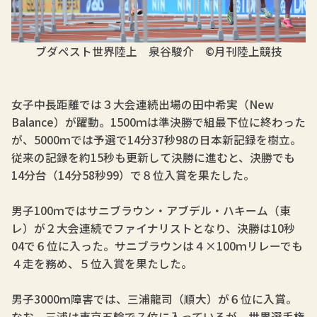
ブダペスト世界陸上 泉谷駿介
©月刊陸上競技
女子中長距離では３大会連続出場の田中希実（New
Balance）が躍動。1500ｍは準決勝で組最下位に終わった
が、5000ｍでは予選で14分37秒98の日本新記録を樹立。
従来の記録を約15秒も更新して決勝に進むと、決勝でも
14分台（14分58秒99）で８位入賞を果たした。
男子100ｍではサニブラウン・アブデル・ハキーム（東
レ）が２大会連続でファイナリストとなり、決勝は10秒
04で６位に入った。サニブラウンは４×100ｍリレーでも
４走を務め、５位入賞を果たした。
男子3000ｍ障害では、三浦龍司（順大）が６位に入賞。
なお、三浦は東京五輪で７位に入っているが、世界選手権