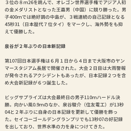
３位の８ｍ26を跳んで、オレゴン世界選手権でアジア人初
の金メダリストとなった王嘉男（中国）に競り勝った。男
子400ｍでは絶好調の中島が、３戦連続の自己記録となる
45秒31（日本歴代７位タイ）をマークし、海外勢をも抑
えて優勝した。
泉谷が２年ぶりの日本新記録
第107回日本選手権は６月１日から４日まで大阪市のヤン
マースタジアム長居で開催された。大会２日目は大雨警報
が発令されるアクシデントもあったが、日本記録２つを含
め大会新記録が６つ誕生した。
ビッグサプライズは大会最終日の男子110ｍハードル決
勝。向かい風0.9ｍのなか、泉谷駿介（住友電工）が13秒
04と２年ぶりに自身の日本記録を更新して優勝を飾っ
た。セイコーゴールデングランプリでも13秒07の好記録
を出しており、世界水準の力を身につけてきた。