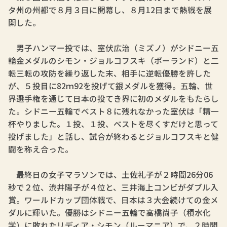
タ州の州都で８月３日に開幕し、８月12日まで熱戦を展
開した。
男子ハンマー投では、室伏広治（ミズノ）がシドニー五
輪金メダルのシモン・ジョルコフスキ（ポーランド）と二
転三転の攻防を繰り返した末、相手に逆転優勝を許した
が、５投目に82ｍ92を投げて銀メダルを獲得。五輪、世
界選手権を通じて日本の投てき界に初のメダルをもたらし
た。シドニー五輪でベスト８に残れなかった室伏は「精一
杯やりました。１投、１投、ベストを尽くすだけと思って
投げました」と話し、試合が終わるとジョルコフスキと健
闘を称え合った。
最終日の女子マラソンでは、土佐礼子が２時間26分06
秒で２位、渋井陽子が４位と、三井海上コンビがダブル入
賞。ワールドカップ団体戦で、日本は３大会続けての金メ
ダルに輝いた。優勝はシドニー五輪で高橋尚子（積水化
学）に敗れたリディア・シモン（ルーマニア）で、２時間