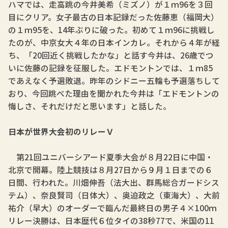
ハマでは、走高跳の今井美希（ミズノ）が１ｍ96を３回
目にクリア。女子最古の日本記録だった佐藤恵（福岡大）
の１ｍ95を、14年ぶりに破った。初めて１ｍ96に挑戦し
たのが、中京女大４年の日本インカレ。それから４年が経
ち、「20回近く挑戦したかな」と話す今井は、26歳でつ
いに佐藤の記録を征服した。エドモントンでは、１ｍ85
であえなく予選敗退。昨年のシドニー五輪も予選落ちして
おり、今回跳べた理由を聞かれた今井は「エドモントンの
悔しさ、それだけだと思います」と話した。
日本が世界大会初のリレーＶ
第21回ユニバーシアード夏季大会が８月22日に中国・
北京で開幕。陸上競技は８月27日から９月１日までの６
日間、行われた。川畑伸吾（法大出、群馬総合ガードシス
テム）、奈良賢司（日体大）、奥迫政之（東海大）、大前
祐介（早大）のオーダーで臨んだ最終日の男子４×100ｍ
リレー決勝は、日本歴代６位タイの38秒77で、米国の11