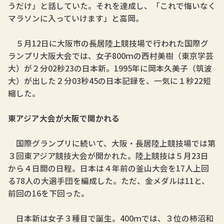
うだけ」と話していた。それを達成し、「これで悔いなく
マラソンに入っていけます」と高岡。
５月12日に大阪市の長居陸上競技場で行われた国際グ
ランプリ大阪大会では、女子800ｍの西村美樹（東京学芸
大）が２分02秒23の日本新。1995年に岡本久美子（筑波
大）が出した２分03秒45の日本記録を、一気に１秒22短
縮した。
東アジア大会が大阪で開かれる
国際グランプリに続いて、大阪・長居陸上競技場では第
３回東アジア競技大会が開かれた。陸上競技は５月23日
から４日間の日程。日本は４年前の釜山大会を17人上回
る78人の大選手団を編成した。ただ、金メダルは11と、
前回の16を下回った。
日本新は女子３種目で誕生。400ｍでは、３位の柿沼和