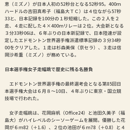
恵（ミズノ）が日本人初の52秒台となる52秒95。400ｍ
ハードルの吉田真希子（福島大ＴＣ）は４位ながら57秒
33と、日本記録を100分の１秒短縮した。この２人を２
走、４走に配した４×400ｍリレーは２位。大会新となる
３分33秒06は、６年ぶりの日本新記録で、日本陸連が設
定したエドモントン世界選手権派遣標準記録の３分34秒
00をクリアした。１走は杉森美保（京セラ）、３走は信
岡沙希重（ミズノ）が務めている。
日本選手権女子走幅跳で歴史に残る名勝負
エドモントン世界選手権の最終選考会となる第85回日
本選手権大会は６月８～10日、４年ぶりに東京・国立競
技場で行われた。
女子走幅跳は、花岡麻帆（Office24）と池田久美子（福
島大）がハイレベルのシーソーゲームを展開。優勝した花
岡が６ｍ82（＋1.6）、２位の池田が６ｍ78（＋0.8）と４