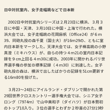
日中対抗室内、女子走幅跳などで日本新
2002日中対抗室内シリーズは２月23日に横浜、３月３
日に中国・天津、３月10日に中国・上海で行われた。横
浜大会では、女子走幅跳の花岡麻帆（Office24）が６ｍ
39、同砲丸投の森千夏（国士大）が16ｍ29の、ともに室
内日本新をマークした。天津大会では、女子棒高跳の小野
真澄（ミキハウス）が、自らの持つ４ｍ21の室内日本記
録を９cm上回る４ｍ30に成功。2003年に開かれるパリ世
界選手権の参加Ｂ標準記録（４ｍ30）に到達した。女子
砲丸投の森は、横浜で出したばかりの記録を51cm更新す
る16ｍ80を投げた。
３月23～24日にアイルランド・ダブリンで開かれた第
29回世界クロスカントリー選手権大会では、シニア女子
ロング（7974ｍ）で山中美和子（ダイハツ）が日本勢初
のトップ10入り。３位の選手とわずか２秒差の27分19秒