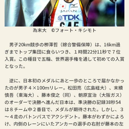
為末大 ©フォート・キシモト
男子20km競歩の栁澤哲（綜合警備保障）は、16km過
ぎまでトップ集団に食らいつき、１時間22分11秒で７位
入賞。この種目で五輪、世界選手権を通して初めての入賞
となった。
逆に、日本初のメダルにあと一歩のところで届かなかっ
たのが男子４×100ｍリレー。松田亮（広島経大）、末續
慎吾（東海大）、藤本俊之（同）、朝原宣治（大阪ガス）
のオーダーで決勝へ進んだ日本は、準決勝の記録38秒54
は８チーム中２番目で、メダルが期待された。しかし、３
～４走のバトンパスでアクシデント。藤本がわずかによろ
け、内側のレーンにいたアンカーの選手の右肘が藤本の左