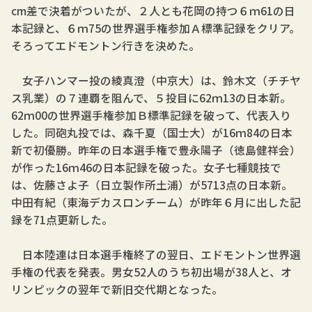
cm差で決着がついたが、２人とも花岡の持つ６ｍ61の日
本記録と、６ｍ75の世界選手権参加Ａ標準記録をクリア。
そろってエドモントン行きを決めた。
女子ハンマー投の綾真澄（中京大）は、鈴木文（チチヤ
ス乳業）の７連覇を阻んで、５投目に62ｍ13の日本新。
62ｍ00の世界選手権参加Ｂ標準記録を破って、代表入り
した。同砲丸投では、森千夏（国士大）が16ｍ84の日本
新で初優勝。昨年の日本選手権で豊永陽子（徳島健祥会）
が作った16ｍ46の日本記録を破った。女子七種競技で
は、佐藤さよ子（日立製作所土浦）が5713点の日本新。
中田有紀（東海デカスロンチーム）が昨年６月に出した記
録を71点更新した。
日本陸連は日本選手権終了の翌日、エドモントン世界選
手権の代表を発表。男女52人のうち初出場が38人と、オ
リンピックの翌年で新旧交代期となった。