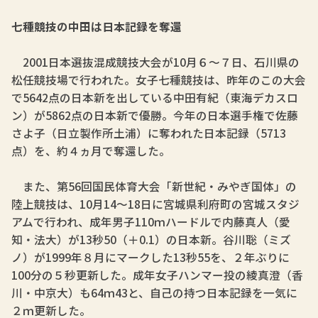
七種競技の中田は日本記録を奪還
2001日本選抜混成競技大会が10月６～７日、石川県の
松任競技場で行われた。女子七種競技は、昨年のこの大会
で5642点の日本新を出している中田有紀（東海デカスロ
ン）が5862点の日本新で優勝。今年の日本選手権で佐藤
さよ子（日立製作所土浦）に奪われた日本記録（5713
点）を、約４ヵ月で奪還した。
また、第56回国民体育大会「新世紀・みやぎ国体」の
陸上競技は、10月14～18日に宮城県利府町の宮城スタジ
アムで行われ、成年男子110ｍハードルで内藤真人（愛
知・法大）が13秒50（＋0.1）の日本新。谷川聡（ミズ
ノ）が1999年８月にマークした13秒55を、２年ぶりに
100分の５秒更新した。成年女子ハンマー投の綾真澄（香
川・中京大）も64ｍ43と、自己の持つ日本記録を一気に
２ｍ更新した。