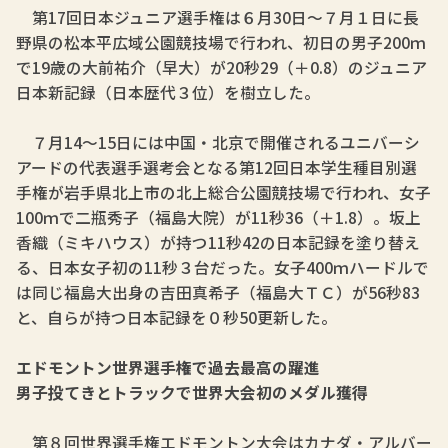
第17回日本ジュニア選手権は６月30日～７月１日に長
野県の松本平広域公園競技場で行われ、初日の男子200ｍ
で19歳の大前祐介（早大）が20秒29（＋0.8）のジュニア
日本新記録（日本歴代３位）を樹立した。
７月14～15日には中国・北京で開催されるユニバーシ
アードの代表選手選考会となる第12回日本学生種目別選
手権が岩手県北上市の北上総合公園競技場で行われ、女子
100ｍで二瓶秀子（福島大院）が11秒36（＋1.8）。坂上
香織（ミキハウス）が持つ11秒42の日本記録を塗り替え
る、日本女子初の11秒３台だった。女子400ｍハードルで
は同じ福島大出身の吉田真希子（福島大ＴＣ）が56秒83
と、自らが持つ日本記録を０秒50更新した。
エドモントン世界選手権で過去最高の躍進
男子投てきとトラックで世界大会初のメダル獲得
第８回世界選手権エドモントン大会はカナダ・アルバー