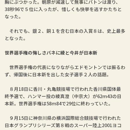
胸にぶつかった。朝原が減速して無事にバトンは渡り、
38秒96で５位に入ったが、惜しくも快挙を逃すかたちと
なった。
それでも、銀２、銅１を含む日本の入賞８は、史上最多
となった。
世界選手権の悔しさバネに綾と今井が日本新
世界選手権の代表になりながらエドモントンでは振るわ
ず、帰国後に日本新を出した女子選手２人の話題。
８月18日に香川・丸亀競技場で行われた香川県国体最
終予選で、ハンマー投の綾真澄（中京大）が62ｍ43の日
本新。世界選手権は58ｍ84で29位に終わっていた。
９月15日に神奈川県の横浜国際総合競技場で行われた
日本グランプリシリーズ第８戦のスーパー陸上2001ヨコ