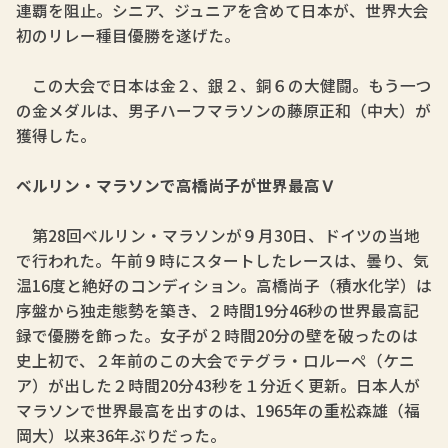
連覇を阻止。シニア、ジュニアを含めて日本が、世界大会
初のリレー種目優勝を遂げた。
この大会で日本は金２、銀２、銅６の大健闘。もう一つ
の金メダルは、男子ハーフマラソンの藤原正和（中大）が
獲得した。
ベルリン・マラソンで高橋尚子が世界最高Ｖ
第28回ベルリン・マラソンが９月30日、ドイツの当地
で行われた。午前９時にスタートしたレースは、曇り、気
温16度と絶好のコンディション。高橋尚子（積水化学）は
序盤から独走態勢を築き、２時間19分46秒の世界最高記
録で優勝を飾った。女子が２時間20分の壁を破ったのは
史上初で、２年前のこの大会でテグラ・ロルーペ（ケニ
ア）が出した２時間20分43秒を１分近く更新。日本人が
マラソンで世界最高を出すのは、1965年の重松森雄（福
岡大）以来36年ぶりだった。