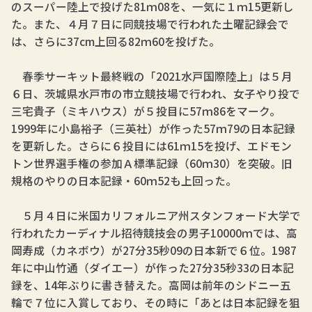
のスーパー陸上で投げた81ｍ08を、一気に１ｍ15更新し
た。また、４月７日に同競技場で行われた土曜記録会で
は、さらに37cm上回る82ｍ60を投げた。
春季サーキット最終戦の「2021水戸国際陸上」は５月
６日、茨城県水戸市の市立競技場で行われ、女子やり投で
三宅貴子（ミキハウス）が５投目に57ｍ86をマーク。
1999年に小島裕子（三英社）が作った57ｍ79の日本記録
を更新した。さらに６投目には61ｍ15を投げ、エドモン
トン世界選手権の参加Ａ標準記録（60ｍ30）を突破。旧
規格のやりの日本記録・60ｍ52も上回った。
５月４日に米国カリフォルニア州スタンフォード大学で
行われたカーディナル招待競技会の男子10000ｍでは、高
岡寿成（カネボウ）が27分35秒09の日本新で６位。1987
年に中山竹通（ダイエー）が作った27分35秒33の日本記
録を、14年ぶりに書き替えた。高岡は前年のシドニー五
輪で７位に入賞しており、その時に「あとは日本記録を狙