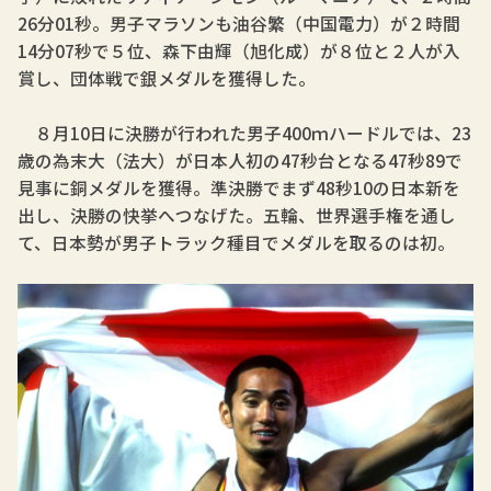
26分01秒。男子マラソンも油谷繁（中国電力）が２時間
14分07秒で５位、森下由輝（旭化成）が８位と２人が入
賞し、団体戦で銀メダルを獲得した。
８月10日に決勝が行われた男子400ｍハードルでは、23
歳の為末大（法大）が日本人初の47秒台となる47秒89で
見事に銅メダルを獲得。準決勝でまず48秒10の日本新を
出し、決勝の快挙へつなげた。五輪、世界選手権を通し
て、日本勢が男子トラック種目でメダルを取るのは初。