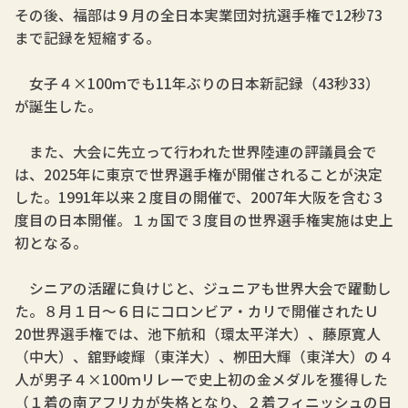
その後、福部は９月の全日本実業団対抗選手権で12秒73
まで記録を短縮する。
女子４×100ｍでも11年ぶりの日本新記録（43秒33）
が誕生した。
また、大会に先立って行われた世界陸連の評議員会で
は、2025年に東京で世界選手権が開催されることが決定
した。1991年以来２度目の開催で、2007年大阪を含む３
度目の日本開催。１ヵ国で３度目の世界選手権実施は史上
初となる。
シニアの活躍に負けじと、ジュニアも世界大会で躍動し
た。８月１日～６日にコロンビア・カリで開催されたＵ
20世界選手権では、池下航和（環太平洋大）、藤原寛人
（中大）、舘野峻輝（東洋大）、栁田大輝（東洋大）の４
人が男子４×100ｍリレーで史上初の金メダルを獲得した
（１着の南アフリカが失格となり、２着フィニッシュの日