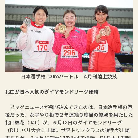
日本選手権100ｍハードル ©月刊陸上競技
北口が日本人初のダイヤモンドリーグ優勝
ビッグニュースが飛び込んできたのは、日本選手権の直
後だった。女子やり投で２年連続３度目の優勝を果たした
北口榛花（JAL）が、６月18日のダイヤモンドリーグ
（DL）パリ大会に出場。世界トップクラスの選手が出場
するなか、３回目に63ｍ13を投げて優勝。DL日本人初制