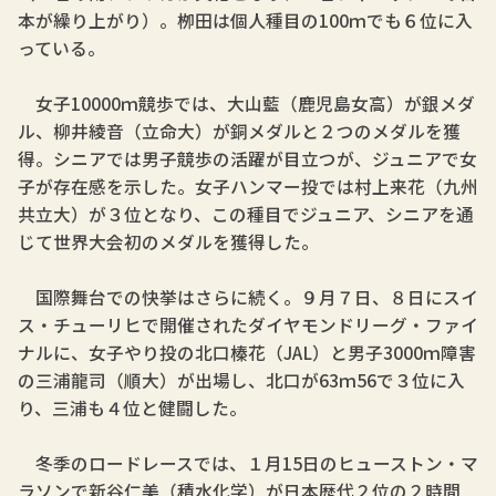
本が繰り上がり）。栁田は個人種目の100ｍでも６位に入
っている。
女子10000ｍ競歩では、大山藍（鹿児島女高）が銀メダ
ル、柳井綾音（立命大）が銅メダルと２つのメダルを獲
得。シニアでは男子競歩の活躍が目立つが、ジュニアで女
子が存在感を示した。女子ハンマー投では村上来花（九州
共立大）が３位となり、この種目でジュニア、シニアを通
じて世界大会初のメダルを獲得した。
国際舞台での快挙はさらに続く。９月７日、８日にスイ
ス・チューリヒで開催されたダイヤモンドリーグ・ファイ
ナルに、女子やり投の北口榛花（JAL）と男子3000ｍ障害
の三浦龍司（順大）が出場し、北口が63ｍ56で３位に入
り、三浦も４位と健闘した。
冬季のロードレースでは、１月15日のヒューストン・マ
ラソンで新谷仁美（積水化学）が日本歴代２位の２時間