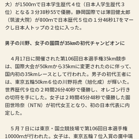
大）が1500ｍで日本学生歴代４位（日本人学生歴代３
位）となる３分38秒55で優勝。静岡国際では薄田健太郎
（筑波大院）が800ｍで日本歴代５位の１分46秒17をマー
クし日本人トップの２位に入った。
男子の川野、女子の園田が35㎞の初代チャンピオンに
４月17日に開催された第106回日本選手権35km競歩
は、国際大会が50kmから35kmに変更されたのに伴って、
国内初の35kmレースとして行われた。男子の初代王者に
は、東京五輪50km６位の川野将虎（旭化成）が輝いた。
世界歴代９位の２時間26分40秒で優勝し、オレゴン行き
の切符を手にした。女子は２時間45分48秒で優勝した園
田世玲奈（NTN）が初代女王となり、初の日本代表に内
定した。
５月７日には東京・国立競技場で第106回日本選手権
10000ｍが行われた。女子は、東京五輪７位入賞の廣中璃