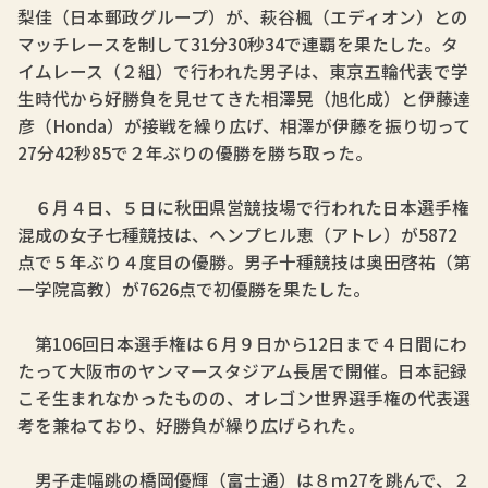
梨佳（日本郵政グループ）が、萩谷楓（エディオン）との
マッチレースを制して31分30秒34で連覇を果たした。タ
イムレース（２組）で行われた男子は、東京五輪代表で学
生時代から好勝負を見せてきた相澤晃（旭化成）と伊藤達
彦（Honda）が接戦を繰り広げ、相澤が伊藤を振り切って
27分42秒85で２年ぶりの優勝を勝ち取った。
６月４日、５日に秋田県営競技場で行われた日本選手権
混成の女子七種競技は、ヘンプヒル恵（アトレ）が5872
点で５年ぶり４度目の優勝。男子十種競技は奥田啓祐（第
一学院高教）が7626点で初優勝を果たした。
第106回日本選手権は６月９日から12日まで４日間にわ
たって大阪市のヤンマースタジアム長居で開催。日本記録
こそ生まれなかったものの、オレゴン世界選手権の代表選
考を兼ねており、好勝負が繰り広げられた。
男子走幅跳の橋岡優輝（富士通）は８ｍ27を跳んで、２