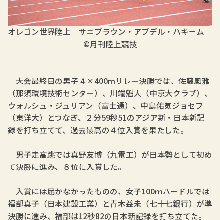
オレゴン世界陸上
サニブラウン・アブデル・ハキーム
©月刊陸上競技
大会最終日の男子４×400ｍリレー決勝では、佐藤風雅
（那須環境技術センター）、川端魁人（中京大クラブ）、
ウォルシュ・ジュリアン（富士通）、中島佑気ジョセフ
（東洋大）とつなぎ、２分59秒51のアジア新・日本新記
録を打ち立てて、過去最高の４位入賞を果たした。
男子走高跳では真野友博（九電工）が日本勢として初め
て決勝に進み、８位に入賞した。
入賞には届かなかったものの、女子100ｍハードルでは
福部真子（日本建設工業）と青木益未（七十七銀行）が準
決勝に進み、福部は12秒82の日本新記録を打ち立てた。