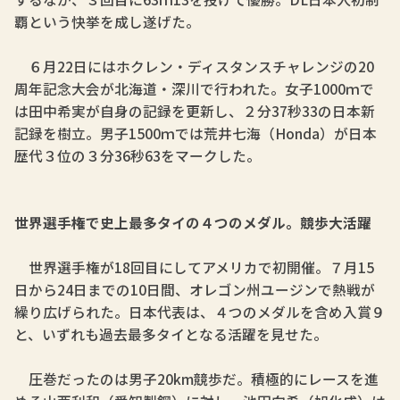
覇という快挙を成し遂げた。
６月22日にはホクレン・ディスタンスチャレンジの20
周年記念大会が北海道・深川で行われた。女子1000ｍで
は田中希実が自身の記録を更新し、２分37秒33の日本新
記録を樹立。男子1500ｍでは荒井七海（Honda）が日本
歴代３位の３分36秒63をマークした。
世界選手権で史上最多タイの４つのメダル。競歩大活躍
世界選手権が18回目にしてアメリカで初開催。７月15
日から24日までの10日間、オレゴン州ユージンで熱戦が
繰り広げられた。日本代表は、４つのメダルを含め入賞９
と、いずれも過去最多タイとなる活躍を見せた。
圧巻だったのは男子20km競歩だ。積極的にレースを進