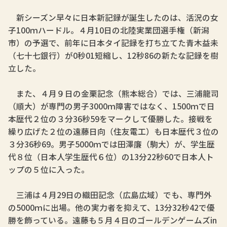
新シーズン早々に日本新記録が誕生したのは、活況の女
子100ｍハードル。４月10日の北陸実業団選手権（新潟
市）の予選で、前年に日本タイ記録を打ち立てた青木益未
（七十七銀行）が0秒01短縮し、12秒86の新たな記録を樹
立した。
また、４月９日の金栗記念（熊本総合）では、三浦龍司
（順大）が専門の男子3000ｍ障害ではなく、1500ｍで日
本歴代２位の３分36秒59をマークして優勝した。接戦を
繰り広げた２位の遠藤日向（住友電工）も日本歴代３位の
３分36秒69。男子5000ｍでは田澤廉（駒大）が、学生歴
代８位（日本人学生歴代６位）の13分22秒60で日本人ト
ップの５位に入った。
三浦は４月29日の織田記念（広島広域）でも、専門外
の5000ｍに出場。他の実力者を抑えて、13分32秒42で優
勝を飾っている。遠藤も５月４日のゴールデンゲームズin