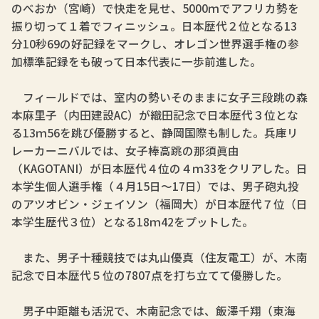
のべおか（宮崎）で快走を見せ、5000ｍでアフリカ勢を
振り切って１着でフィニッシュ。日本歴代２位となる13
分10秒69の好記録をマークし、オレゴン世界選手権の参
加標準記録をも破って日本代表に一歩前進した。
フィールドでは、室内の勢いそのままに女子三段跳の森
本麻里子（内田建設AC）が織田記念で日本歴代３位とな
る13ｍ56を跳び優勝すると、静岡国際も制した。兵庫リ
レーカーニバルでは、女子棒高跳の那須眞由
（KAGOTANI）が日本歴代４位の４ｍ33をクリアした。日
本学生個人選手権（４月15日～17日）では、男子砲丸投
のアツオビン・ジェイソン（福岡大）が日本歴代７位（日
本学生歴代３位）となる18ｍ42をプットした。
また、男子十種競技では丸山優真（住友電工）が、木南
記念で日本歴代５位の7807点を打ち立てて優勝した。
男子中距離も活況で、木南記念では、飯澤千翔（東海