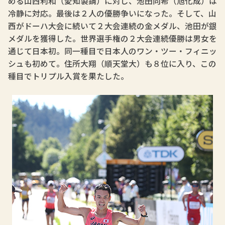
める山西利和（愛知製鋼）に対し、池田向希（旭化成）は
冷静に対応。最後は２人の優勝争いになった。そして、山
西がドーハ大会に続いて２大会連続の金メダル、池田が銀
メダルを獲得した。世界選手権の２大会連続優勝は男女を
通じて日本初。同一種目で日本人のワン・ツー・フィニッ
シュも初めて。住所大翔（順天堂大）も８位に入り、この
種目でトリプル入賞を果たした。