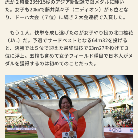
虎が２時間23分15秒のアジア新記録で銀メダルに輝い
た。女子も20㎞で藤井菜々子（エディオン）が６位とな
り、ドーハ大会（７位）に続き２大会連続で入賞した。
もう１人、快挙を成し遂げたのが女子やり投の北口榛花
（JAL）だ。予選でサードベストとなる64ｍ32を投げる
と、決勝では５位で迎えた最終試技で63ｍ27を投げて３
位に浮上。五輪も含めて女子フィールド種目で日本人がメ
ダルを獲得するのは初めてのことだった。