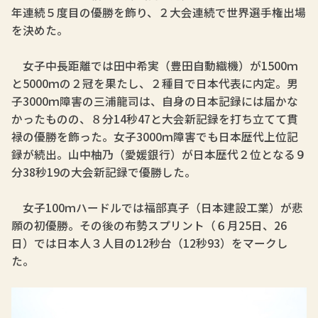
年連続５度目の優勝を飾り、２大会連続で世界選手権出場
を決めた。
女子中長距離では田中希実（豊田自動織機）が1500ｍ
と5000ｍの２冠を果たし、２種目で日本代表に内定。男
子3000ｍ障害の三浦龍司は、自身の日本記録には届かな
かったものの、８分14秒47と大会新記録を打ち立てて貫
禄の優勝を飾った。女子3000ｍ障害でも日本歴代上位記
録が続出。山中柚乃（愛媛銀行）が日本歴代２位となる９
分38秒19の大会新記録で優勝した。
女子100ｍハードルでは福部真子（日本建設工業）が悲
願の初優勝。その後の布勢スプリント（６月25日、26
日）では日本人３人目の12秒台（12秒93）をマークし
た。