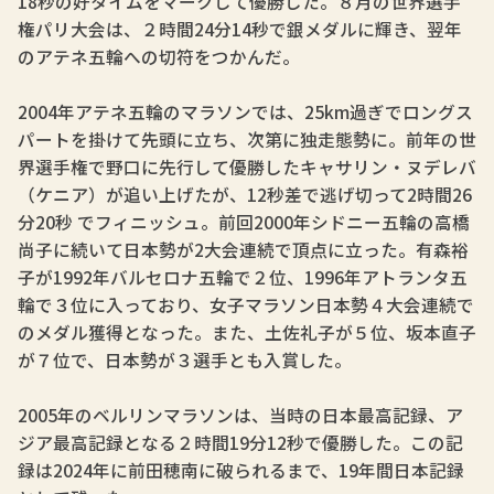
18秒の好タイムをマークして優勝した。８月の世界選手
権パリ大会は、２時間24分14秒で銀メダルに輝き、翌年
のアテネ五輪への切符をつかんだ。
2004年アテネ五輪のマラソンでは、25km過ぎでロングス
パートを掛けて先頭に立ち、次第に独走態勢に。前年の世
界選手権で野口に先行して優勝したキャサリン・ヌデレバ
（ケニア）が追い上げたが、12秒差で逃げ切って2時間26
分20秒 でフィニッシュ。前回2000年シドニー五輪の高橋
尚子に続いて日本勢が2大会連続で頂点に立った。有森裕
子が1992年バルセロナ五輪で２位、1996年アトランタ五
輪で３位に入っており、女子マラソン日本勢４大会連続で
のメダル獲得となった。また、土佐礼子が５位、坂本直子
が７位で、日本勢が３選手とも入賞した。
2005年のベルリンマラソンは、当時の日本最高記録、ア
ジア最高記録となる２時間19分12秒で優勝した。この記
録は2024年に前田穂南に破られるまで、19年間日本記録