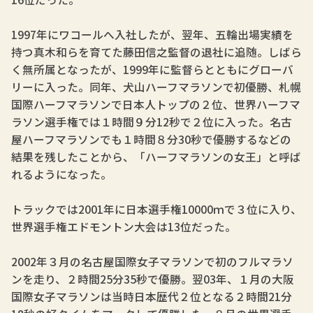
1997年にワコールへ入社したが、翌年、五輪出場実績を
持つ真木和らを育てた藤田信之監督の退社に追随。しばら
く無所属となったが、1999年に監督らとともにグローバ
リーに入った。同年、犬山ハーフマラソンで初優勝、札幌
国際ハーフマラソンで日本人トップの２位、世界ハーフマ
ラソン選手権では１時間９分12秒で２位に入った。名古
屋ハーフマラソンでも１時間８分30秒で優勝するなどの
結果を残したことから、「ハーフマラソンの女王」と呼ば
れるようになった。
トラックでは2001年に日本選手権10000ｍで３位に入り、
世界選手権エドモントン大会は13位だった。
2002年３月の名古屋国際女子マラソンで初のフルマラソ
ンを走り、２時間25分35秒で優勝。翌03年、１月の大阪
国際女子マラソンは当時日本歴代２位となる２時間21分