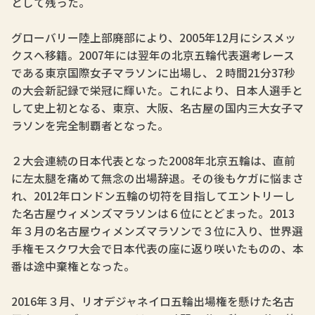
として残った。
グローバリー陸上部廃部により、2005年12月にシスメッ
クスへ移籍。2007年には翌年の北京五輪代表選考レース
である東京国際女子マラソンに出場し、２時間21分37秒
の大会新記録で栄冠に輝いた。これにより、日本人選手と
して史上初となる、東京、大阪、名古屋の国内三大女子マ
ラソンを完全制覇者となった。
２大会連続の日本代表となった2008年北京五輪は、直前
に左太腿を痛めて無念の出場辞退。その後もケガに悩まさ
れ、2012年ロンドン五輪の切符を目指してエントリーし
た名古屋ウィメンズマラソンは６位にとどまった。2013
年３月の名古屋ウィメンズマラソンで３位に入り、世界選
手権モスクワ大会で日本代表の座に返り咲いたものの、本
番は途中棄権となった。
2016年３月、リオデジャネイロ五輪出場権を懸けた名古