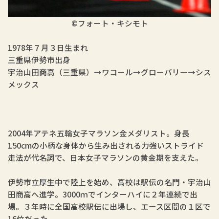
©フォート・キシモト
1978年７月３日生まれ
三重県伊勢市出身
宇治山田商高（三重県）→ワコール→グローバリー→シス
メックス
2004年アテネ五輪女子マラソン金メダリスト。身長
150cmの小柄な身体から生み出される力強いストライド
走法が代名詞で、日本女子マラソンの黄金期を支えた。
伊勢市立厚生中で陸上を始め、高校は駅伝の名門・宇治山
田商高へ進学。3000ｍでインターハイに２年連続で出
場。３年時に全国高校駅伝に出場し、エース区間の１区で
16位だった。